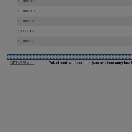
211000309
211000307
211000310
210000116
211000311
OPTIMUS s.r.o.
Pokud není uvedeno jinak, jsou uvedené
ceny bez