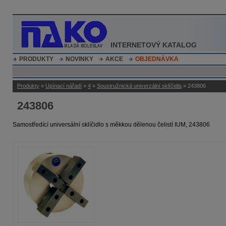
INTERNETOVÝ KATALOG
PRODUKTY
NOVINKY
AKCE
OBJEDNÁVKA
Produkty
»
Upínací nářadí
»
4
»
Soustružnická univerzální sklíčidla
» 243806
243806
Samostředící universální sklíčidlo s měkkou dělenou čelistí IUM, 243806