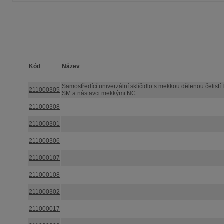
Kód
Název
Samostředící univerzální sklíčidlo s mekkou dělenou čelistí 
211000305
SM a nástavci mekkými NC
211000308
211000301
211000306
211000107
211000108
211000302
211000017