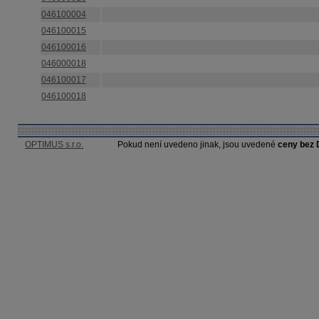
046100004
046100015
046100016
046000018
046100017
046100018
OPTIMUS s.r.o.
Pokud není uvedeno jinak, jsou uvedené
ceny bez