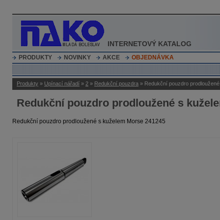
INTERNETOVÝ KATALOG
PRODUKTY
NOVINKY
AKCE
OBJEDNÁVKA
Produkty
»
Upínací nářadí
»
2
»
Redukční pouzdra
» Redukční pouzdro prodloužené
Redukční pouzdro prodloužené s kužel
Redukční pouzdro prodloužené s kuželem Morse 241245