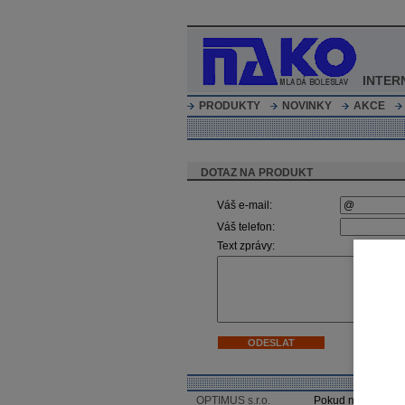
INTER
PRODUKTY
NOVINKY
AKCE
DOTAZ NA PRODUKT
Váš e-mail:
Váš telefon:
Text zprávy:
OPTIMUS s.r.o.
Pokud není uveden