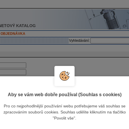
NETOVÝ KATALOG
OBJEDNÁVKA
Vyhledávání:
Aby se vám web dobře používal (Souhlas s cookies)
Pro co nejpohodlnější používání webu potřebujeme váš souhlas se
zpracováním souborů cookies. Souhlas udělíte kliknutím na tlačítko
"Povolit vše".
o jinak, jsou uvedené
ceny bez DPH