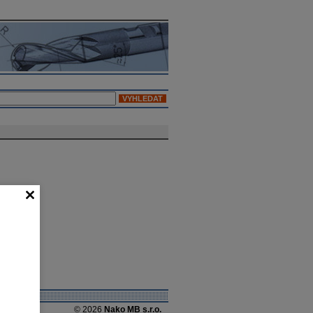
© 2026
Nako MB s.r.o.