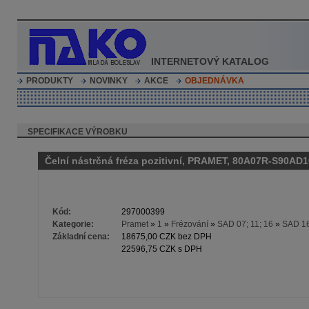
INTERNETOVÝ KATALOG
PRODUKTY
NOVINKY
AKCE
OBJEDNÁVKA
SPECIFIKACE VÝROBKU
Čelní nástrčná fréza pozitivní, PRAMET, 80A07R-S90AD
Kód:
297000399
Kategorie:
Pramet
»
1
»
Frézování
»
SAD 07; 11; 16
»
SAD 1
Základní cena:
18675,00 CZK bez DPH
22596,75 CZK s DPH