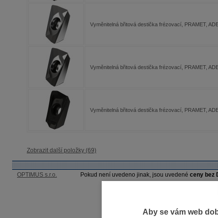
Vyměnitelná břitová destička frézovací, PRAMET, 
Vyměnitelná břitová destička frézovací, PRAMET, 
Vyměnitelná břitová destička frézovací, PRAMET, 
Zobrazit další položky (69)
OPTIMUS s.r.o.
Pokud není uvedeno jinak, jsou uvedené
ceny bez
Aby se vám web dobř