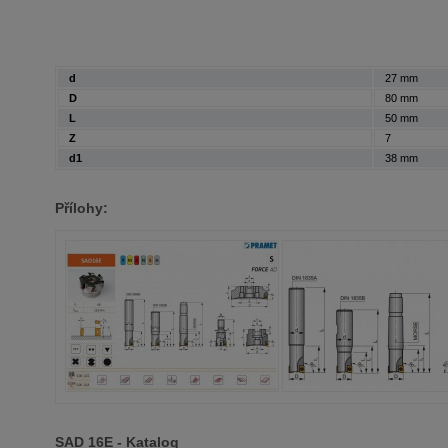
d
27 mm
D
80 mm
L
50 mm
Z
7
d1
38 mm
Přílohy:
SAD 16E - Katalog