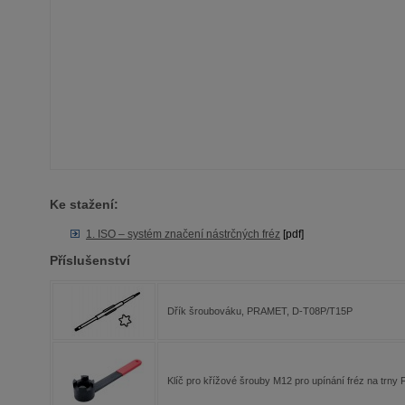
Ke stažení:
1. ISO – systém značení nástrčných fréz
[pdf]
Příslušenství
Dřík šroubováku, PRAMET, D-T08P/T15P
Klíč pro křížové šrouby M12 pro upínání fréz na t