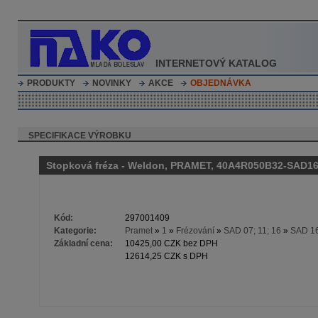
INTERNETOVÝ KATALOG
PRODUKTY
NOVINKY
AKCE
OBJEDNÁVKA
SPECIFIKACE VÝROBKU
Stopková fréza - Weldon, PRAMET, 40A4R050B32-SAD1
Kód:
297001409
Kategorie:
Pramet
»
1
»
Frézování
»
SAD 07; 11; 16
»
SAD 1
Základní cena:
10425,00 CZK bez DPH
12614,25 CZK s DPH