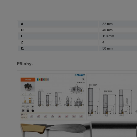
d
32 mm
D
40 mm
L
110 mm
Z
4
l1
50 mm
Přílohy: