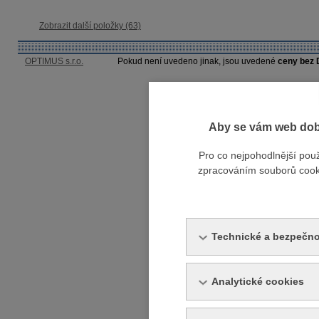
Zobrazit další položky (63)
OPTIMUS s.r.o.
Pokud není uvedeno jinak, jsou uvedené
ceny bez
Aby se vám web dobř
Pro co nejpohodlnější pou
zpracováním souborů cookie
Technické a bezpečno
Analytické cookies