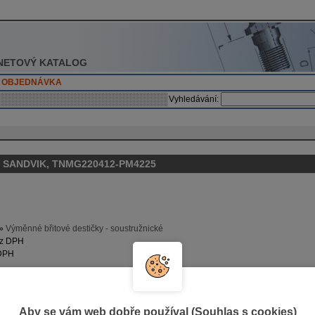
NETOVÝ KATALOG
OBJEDNÁVKA
Vyhledávání:
ka, SANDVIK, TNMG220412-PM4225
»
Výměnné břitové destičky - soustružnické
ez DPH
 DPH
Aby se vám web dobře používal (Souhlas s cookies)