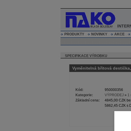
INTER
PRODUKTY
NOVINKY
AKCE
SPECIFIKACE VÝROBKU
Vyměnitelná břitová destič
Kód:
950000356
Kategorie:
VÝPRODEJ
»
1
Základní cena:
4845,00 CZK b
5862,45 CZK s