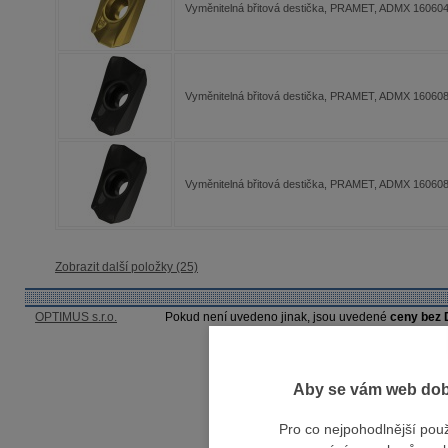
Vyměnitelná břitová destička, PRAMET, ADMX 160
Vyměnitelná břitová destička, PRAMET, ADMX 1606
Vyměnitelná břitová destička, PRAMET, ADMX 1606
Zobrazit další položky (25)
OPTIMUS s.r.o.
Pokud není uvedeno jinak, jsou uvedené
ceny bez
Aby se vám web dobř
Pro co nejpohodlnější pou