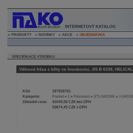
INTERNETOVÝ KATALOG
PRODUKTY
NOVINKY
AKCE
OBJEDNÁVKA
SPECIFIKACE VÝROBKU
Válcová fréza s břity ve šroubovici, JIS B 6339, HEL
Kód:
297928761
Kategorie:
Pramet
»
1
»
Frézování
»
J(T)-SAD16E
»
J-SAD16E
Základní cena:
42045,00 CZK bez DPH
50874,45 CZK s DPH