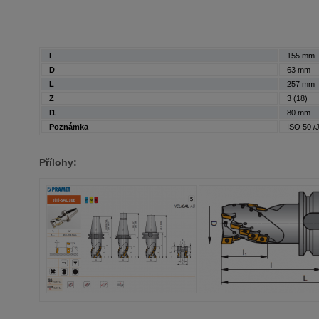
l
155 mm
D
63 mm
L
257 mm
Z
3 (18)
l1
80 mm
Poznámka
ISO 50 /
Přílohy: