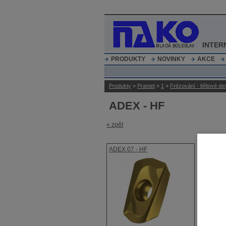
INTER
PRODUKTY
NOVINKY
AKCE
Produkty
»
Pramet
»
1
»
Frézování - břitové de
ADEX - HF
« zpět
ADEX 07 - HF
ADEX 11