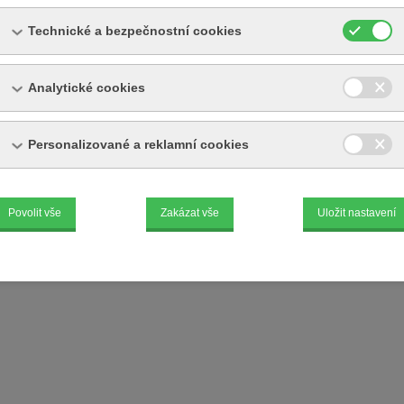
Technické a bezpečnostní cookies
o jinak, jsou uvedené
ceny bez DPH
Analytické cookies
Personalizované a reklamní cookies
Povolit vše
Zakázat vše
Uložit nastavení