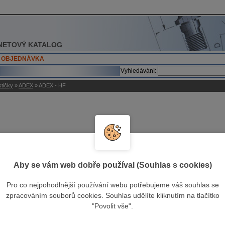
NETOVÝ KATALOG
OBJEDNÁVKA
Vyhledávání:
stičky
»
ADEX
» ADEX - HF
 - HF
ADEX 16 - HF
Aby se vám web dobře používal (Souhlas s cookies)
Pro co nejpohodlnější používání webu potřebujeme váš souhlas se
zpracováním souborů cookies. Souhlas udělíte kliknutím na tlačítko
"Povolit vše".