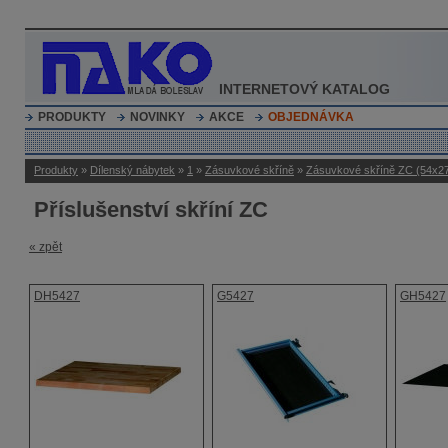
INTERNETOVÝ KATALOG
PRODUKTY
NOVINKY
AKCE
OBJEDNÁVKA
Produkty
»
Dílenský nábytek
»
1
»
Zásuvkové skříně
»
Zásuvkové skříně ZC (54x2
Příslušenství skříní ZC
« zpět
DH5427
G5427
GH5427